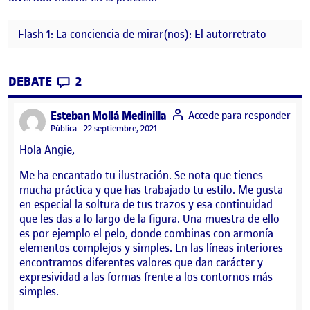
Flash 1: La conciencia de mirar(nos): El autorretrato
CONTRIBUTIONS
EN FLASH 1: LA CONCIENCIA DE MIRAR(N
DEBATE
2
says:
Esteban Mollá Medinilla
Accede para responder
Visibilidad:
Pública
22 septiembre, 2021
Hola Angie,
Me ha encantado tu ilustración. Se nota que tienes
mucha práctica y que has trabajado tu estilo. Me gusta
en especial la soltura de tus trazos y esa continuidad
que les das a lo largo de la figura. Una muestra de ello
es por ejemplo el pelo, donde combinas con armonía
elementos complejos y simples. En las líneas interiores
encontramos diferentes valores que dan carácter y
expresividad a las formas frente a los contornos más
simples.