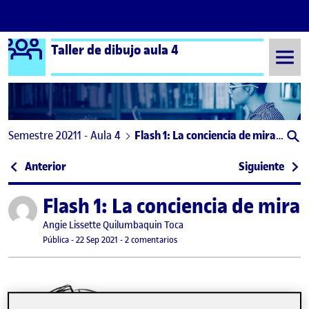
Logo Ágora
Taller de dibujo aula 4
Saltar al contenido
Semestre 20211 - Aula 4
Flash 1: La conciencia de mirar(nos): El autorretrato
Navegación de entradas
: Flash 1: La conciencia de mirar(nos): El autorretr
: Dib
Anterior
Siguiente
Flash 1: La conciencia de mira
Publicado por
Publicado por
Angie Lissette Quilumbaquin Toca
Visibilidad:
Fecha de publicación
22 septiembre, 2021 7:02 pm
en Flash 1: La conciencia de mirar(n
Pública
-
22 Sep 2021
-
2 comentarios